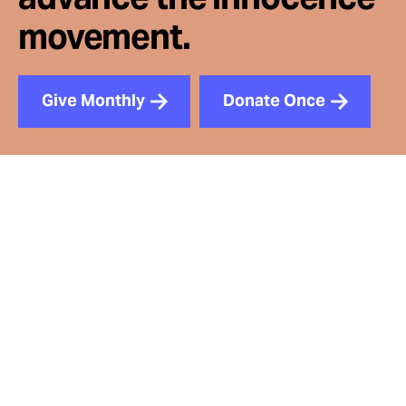
movement.
Give Monthly
Donate Once