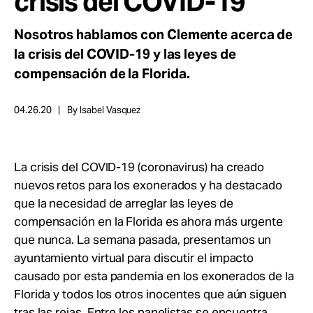
crisis del COVID-19
Take Action
Nosotros hablamos con Clemente acerca de
la crisis del COVID-19 y las leyes de
About
compensación de la Florida.
04.26.20
By Isabel Vasquez
La crisis del COVID-19 (coronavirus) ha creado
nuevos retos para los exonerados y ha destacado
que la necesidad de arreglar las leyes de
compensación en la Florida es ahora más urgente
que nunca. La semana pasada, presentamos un
ayuntamiento virtual para discutir el impacto
causado por esta pandemia en los exonerados de la
Florida y todos los otros inocentes que aún siguen
tras las rejas. Entre los panelistas se encuentra,