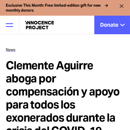
Exclusive This Month: Free limited-edition gift for new
monthly donors
Donate
News
Our Work
Clemente Aguirre
Issues
aboga por
compensación y apoyo
Cases
para todos los
News
exonerados durante la